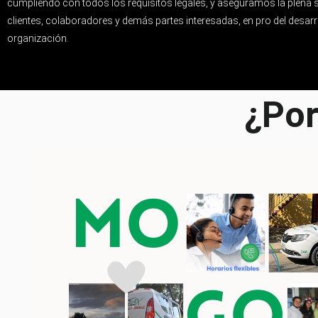
cumpliendo con todos los requisitos legales, y aseguramos la plena 
clientes, colaboradores y demás partes interesadas, en pro del desarr
organización.
¿Por