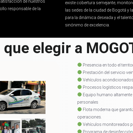
satisfacción de nuestros
existe cobertura semejante; monito
ollo responsable de la
las sedes de la ciudad de Bogotá y 
para la dinámica deseada y el tale
sinónimo de excelencia.
 que elegir a MOG
Presencia en todo el territ
Prestación del servicio vein
Vehículos acondicionados 
Procesos logísticos respa
Equipo humano altamente c
personales
Flota moderna que garantiz
operaciones.
Vehículos monitoreados p
Programa de desinfección 