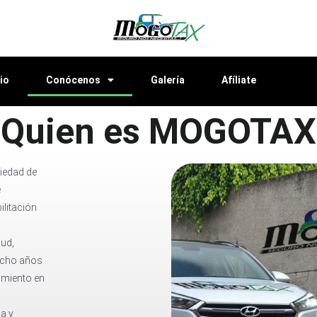
cio
Conócenos
Galería
Afíliate
¿Quien es MOGOTAX
iedad de
e
ilitación
lud,
 ocho años
limiento en
a y