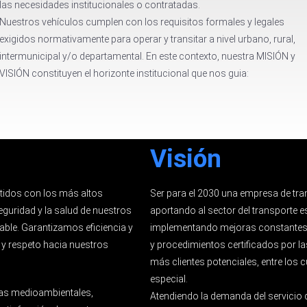
las necesidades institucionales o contratadas.
Nuestros vehículos cumplen con los requisitos formales y legales
exigidos normativamente para operar y transitar a nivel urbano, rural,
intermunicipal y/o departamental. En este contexto, nuestra MISIÓN y
VISIÓN constituyen el horizonte institucional que nos guia:
Visión
etidos con los más altos
Ser para el 2030 una empresa de tra
eguridad y la salud de nuestros
aportando al sector del transporte 
ble. Garantizamos eficiencia y
implementando mejoras constantes 
 y respeto hacia nuestros
y procedimientos certificados por l
más clientes potenciales, entre los 
especial.
as medioambientales,
Atendiendo la demanda del servicio d