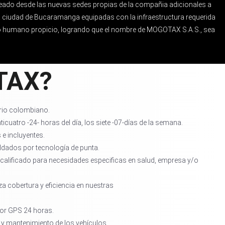
reado desde las nuevas sedes propias de la compañia adicionales a
la ciudad de Bucaramanga equipadas con la infraestructura requerida
nto humano propicio, logrando que el nombre de MOGOTAX S.A.S., sea
OTAX?
orio colombiano.
ticuatro -24- horas del día, los siete -07-días de la semana.
e incluyentes.
ldados por tecnología de punta.
alificado para necesidades especificas en salud, empresa y/o
a cobertura y eficiencia en nuestras
or GPS 24 horas.
y mantenimiento de los vehículos.